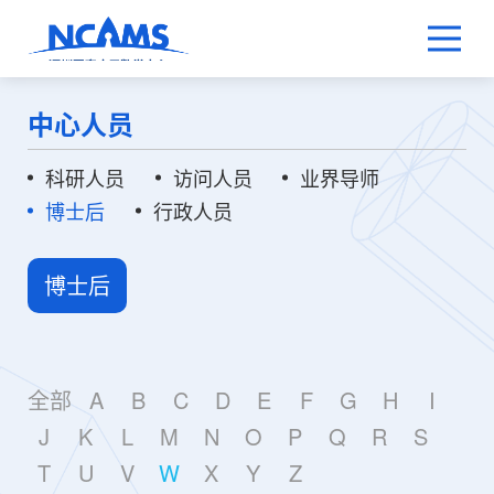
中心人员
科研人员
访问人员
业界导师
博士后
行政人员
博士后
全部
A
B
C
D
E
F
G
H
I
J
K
L
M
N
O
P
Q
R
S
T
U
V
W
X
Y
Z