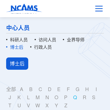
中心人员
科研人员
访问人员
业界导师
博士后
行政人员
博士后
全部
A
B
C
D
E
F
G
H
I
J
K
L
M
N
O
P
Q
R
S
T
U
V
W
X
Y
Z