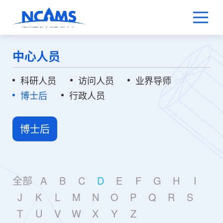
中心人员
科研人员
访问人员
业界导师
博士后
行政人员
博士后
全部
A
B
C
D
E
F
G
H
I
J
K
L
M
N
O
P
Q
R
S
T
U
V
W
X
Y
Z