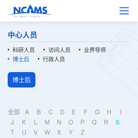
中心人员
科研人员
访问人员
业界导师
博士后
行政人员
博士后
全部
A
B
C
D
E
F
G
H
I
J
K
L
M
N
O
P
Q
R
S
T
U
V
W
X
Y
Z