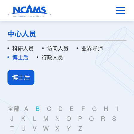
中心人员
科研人员
访问人员
业界导师
博士后
行政人员
博士后
全部
A
B
C
D
E
F
G
H
I
J
K
L
M
N
O
P
Q
R
S
T
U
V
W
X
Y
Z