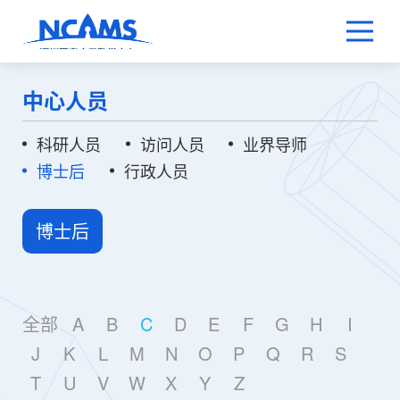
中心人员
科研人员
访问人员
业界导师
博士后
行政人员
博士后
全部
A
B
C
D
E
F
G
H
I
J
K
L
M
N
O
P
Q
R
S
T
U
V
W
X
Y
Z