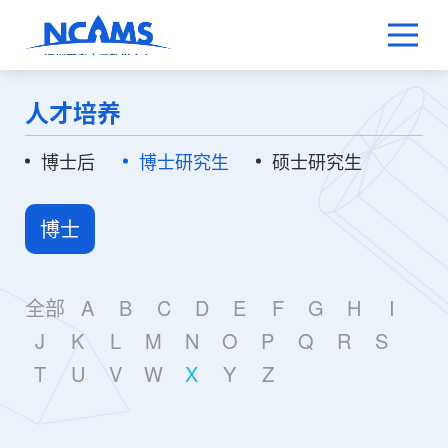
人才培养
博士后
博士研究生
硕士研究生
博士
全部
A
B
C
D
E
F
G
H
I
J
K
L
M
N
O
P
Q
R
S
T
U
V
W
X
Y
Z