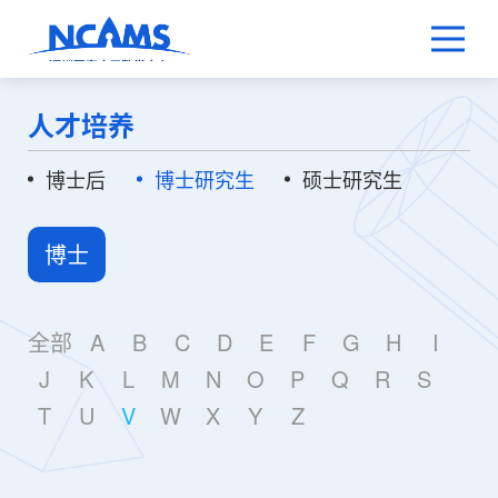
人才培养
博士后
博士研究生
硕士研究生
博士
全部
A
B
C
D
E
F
G
H
I
J
K
L
M
N
O
P
Q
R
S
T
U
V
W
X
Y
Z