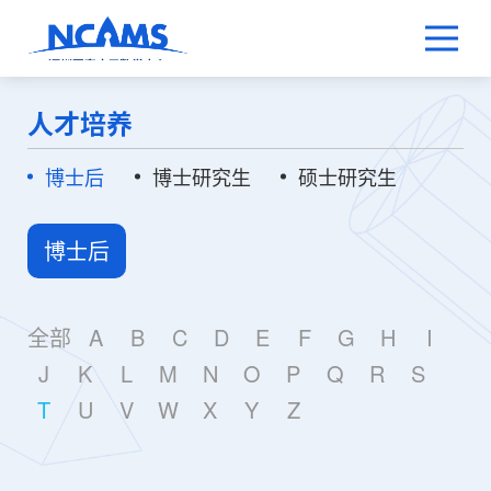
人才培养
博士后
博士研究生
硕士研究生
博士后
全部
A
B
C
D
E
F
G
H
I
J
K
L
M
N
O
P
Q
R
S
T
U
V
W
X
Y
Z