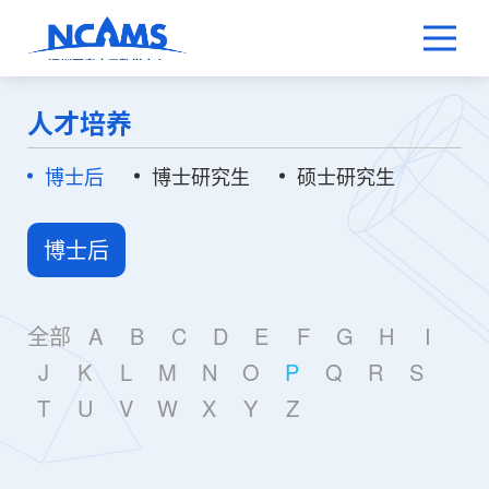
人才培养
博士后
博士研究生
硕士研究生
博士后
全部
A
B
C
D
E
F
G
H
I
J
K
L
M
N
O
P
Q
R
S
T
U
V
W
X
Y
Z