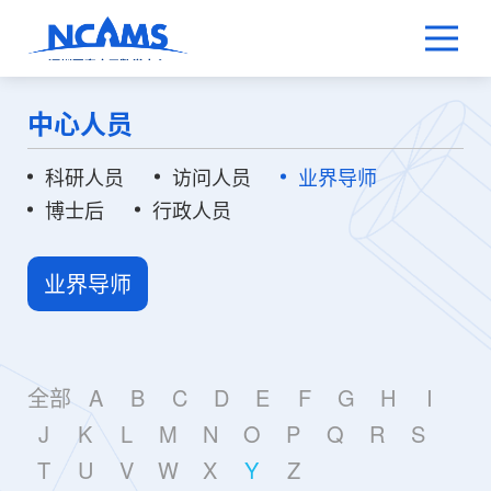
中心人员
科研人员
访问人员
业界导师
博士后
行政人员
业界导师
全部
A
B
C
D
E
F
G
H
I
J
K
L
M
N
O
P
Q
R
S
T
U
V
W
X
Y
Z