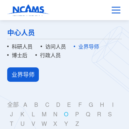
中心人员
科研人员
访问人员
业界导师
博士后
行政人员
业界导师
全部
A
B
C
D
E
F
G
H
I
J
K
L
M
N
O
P
Q
R
S
T
U
V
W
X
Y
Z