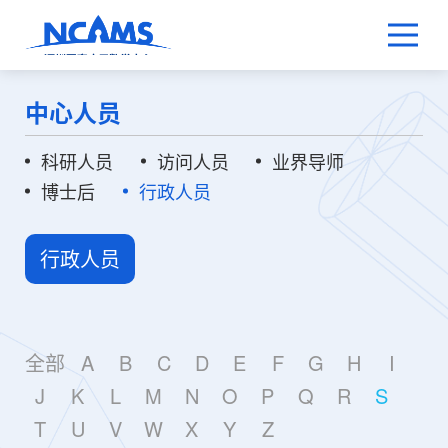
中心人员
科研人员
访问人员
业界导师
博士后
行政人员
行政人员
全部
A
B
C
D
E
F
G
H
I
J
K
L
M
N
O
P
Q
R
S
T
U
V
W
X
Y
Z