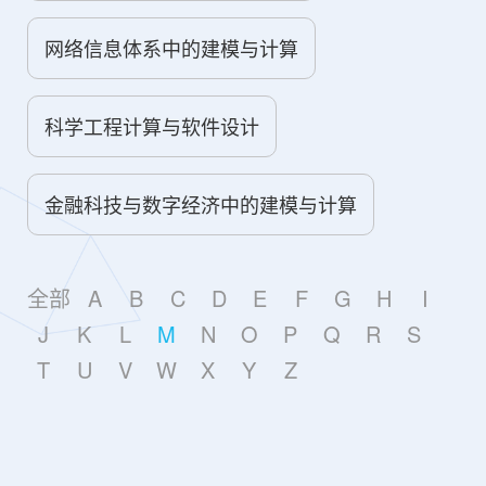
网络信息体系中的建模与计算
科学工程计算与软件设计
金融科技与数字经济中的建模与计算
全部
A
B
C
D
E
F
G
H
I
J
K
L
M
N
O
P
Q
R
S
T
U
V
W
X
Y
Z